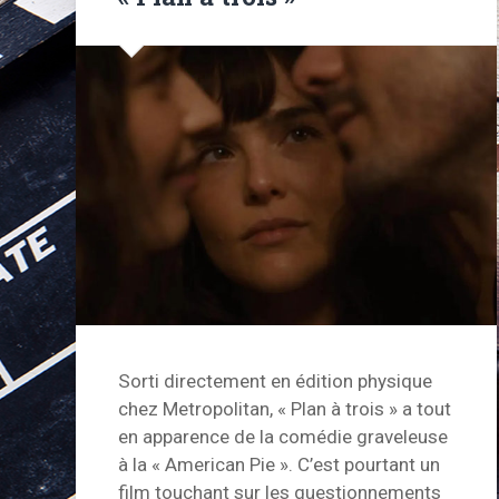
Sorti directement en édition physique
chez Metropolitan, « Plan à trois » a tout
en apparence de la comédie graveleuse
à la « American Pie ». C’est pourtant un
film touchant sur les questionnements