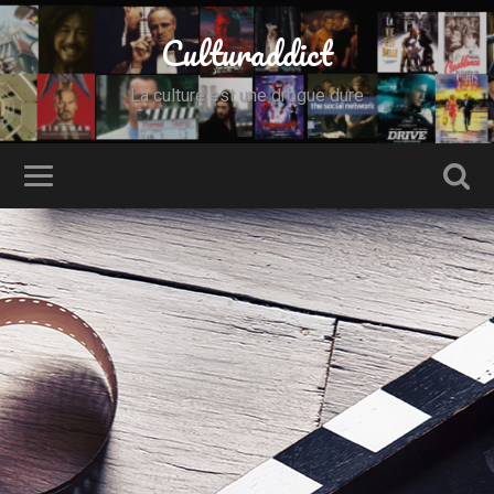
Culturaddict
La culture est une drogue dure