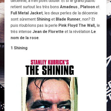
décennie, à n’en point douter. Et si le grand public
retient surtout les très bons
Amadeus
,
Platoon
et
Full Metal Jacket
, les deux perles de la décennie
sont sûrement
Shining
et
Blade Runner
, non? Et
puis n’oublions pas la perle
Pink Floyd The Wall,
le
très intense
Jean de Florette
et la révélation
Le
nom de la rose
.
1 Shining