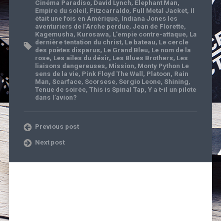
Cinéma Paradiso
,
David Lynch
,
Elephant Man
,
Empire du soleil
,
Fitzcarraldo
,
Full Metal Jacket
,
Il
était une fois en Amérique
,
Indiana Jones les
aventuriers de l'Arche perdue
,
Jean de Florette
,
Kagemusha
,
Kurosawa
,
L'empie contre-attaque
,
La
dernière tentation du christ
,
Le bateau
,
Le cercle
des poètes disparus
,
Le Grand Bleu
,
Le nom de la
rose
,
Les ailes du désir
,
Les Blues Brothers
,
Les
liaisons dangereuses
,
Mission
,
Monty Python Le
sens de la vie
,
Pink Floyd The Wall
,
Platoon
,
Rain
Man
,
Scarface
,
Scorsese
,
Sergio Leone
,
Shining
,
Tenue de soirée
,
This is Spinal Tap
,
Y a t-il un pilote
dans l'avion?
Previous post
Next post