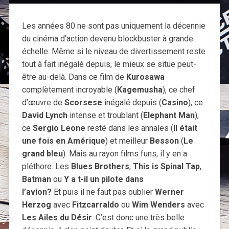
Les années 80 ne sont pas uniquement la décennie
du cinéma d’action devenu blockbuster à grande
échelle. Même si le niveau de divertissement reste
tout à fait inégalé depuis, le mieux se situe peut-
être au-delà. Dans ce film de
Kurosawa
complètement incroyable (
Kagemusha
), ce chef
d’œuvre de
Scorsese
inégalé depuis (
Casino
), ce
David Lynch
intense et troublant (
Elephant Man
),
ce
Sergio Leone
resté dans les annales (
Il était
une fois en Amérique
) et meilleur
Besson
(
Le
grand bleu
). Mais au rayon films funs, il y en a
pléthore. Les
Blues Brothers
,
This is Spinal Tap
,
Batman
ou
Y a t-il un pilote dans
l’avion?
Et puis il ne faut pas oublier
Werner
Herzog
avec
Fitzcarraldo
ou
Wim Wenders
avec
Les Ailes du Désir
. C’est donc une très belle