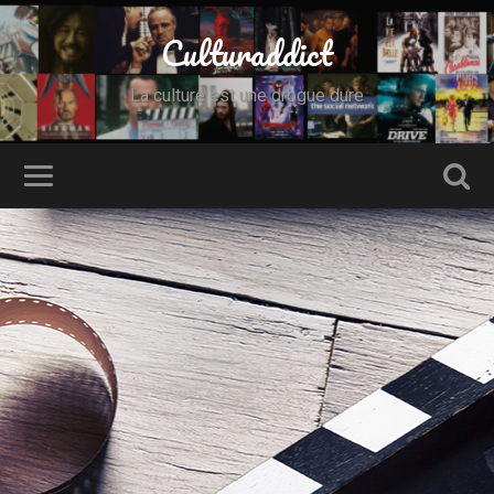
Culturaddict
La culture est une drogue dure