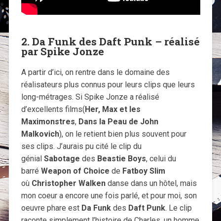
2. Da Funk des Daft Punk – réalisé
par Spike Jonze
A partir d’ici, on rentre dans le domaine des
réalisateurs plus connus pour leurs clips que leurs
long-métrages. Si Spike Jonze a réalisé
d’excellents films(
Her, Max et les
Maximonstres
,
Dans la Peau de John
Malkovich
), on le retient bien plus souvent pour
ses clips. J’aurais pu cité le clip du
génial
Sabotage
des
Beastie Boys
, celui du
barré
Weapon of Choice
de
Fatboy Slim
où
Christopher Walken
danse dans un hôtel, mais
mon coeur a encore une fois parlé, et pour moi, son
oeuvre phare est
Da Funk
des
Daft Punk
. Le clip
raconte simplement l’histoire de Charles, un homme