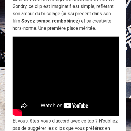
Gondry, ce clip est imaginatif est simple, reflétant
son amour du bricolage (aussi présent dans son
film
Soyez sympa rembobinez
) et sa creativite
hors-norme. Une première place méritée.
Et vous, êtes-vous d’accord avec ce top ? N’oubliez
pas de suggérer les clips que vous préférez en