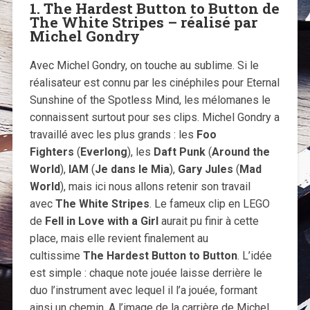
1. The Hardest Button to Button de
The White Stripes – réalisé par
Michel Gondry
Avec Michel Gondry, on touche au sublime. Si le
réalisateur est connu par les cinéphiles pour Eternal
Sunshine of the Spotless Mind, les mélomanes le
connaissent surtout pour ses clips. Michel Gondry a
travaillé avec les plus grands : les
Foo
Fighters
(
Everlong
), les
Daft
Punk
(
Around the
World
),
IAM
(
Je dans le Mia
),
Gary Jules
(
Mad
World
), mais ici nous allons retenir son travail
avec
The White Stripes
. Le fameux clip en LEGO
de
Fell in Love with a Girl
aurait pu finir à cette
place, mais elle revient finalement au
cultissime
The Hardest Button to Button
. L’idée
est simple : chaque note jouée laisse derrière le
duo l’instrument avec lequel il l’a jouée, formant
ainsi un chemin. A l’image de la carrière de Michel