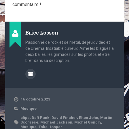
commentaire !
Brice Losson
Passionné de rock et de metal, de jeux vidéo et
de cinéma. Insatiable curieux. Aime les blagues à
deux balles, les grimaces sur les photos et être
bref dans sa description.
16 octobre 2023
Musique
clips
,
Daft Punk
,
David Fincher
,
Elton John
,
Martin
Scorsese
,
Michael Jackson
,
Michel Gondry
,
Musique
,
Tobe Hooper