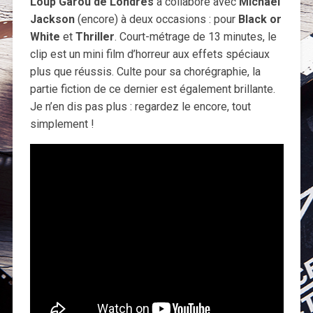
Loup Garou de Londres
a collaboré avec
Michael
Jackson
(encore) à deux occasions : pour
Black or
White
et
Thriller
. Court-métrage de 13 minutes, le
clip est un mini film d’horreur aux effets spéciaux
plus que réussis. Culte pour sa chorégraphie, la
partie fiction de ce dernier est également brillante.
Je n’en dis pas plus : regardez le encore, tout
simplement !