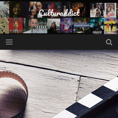
Culturaddict
La culture est une drogue dure