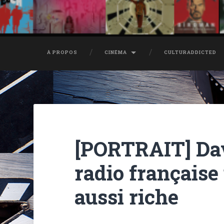
À PROPOS
CINÉMA
CULTURADDICTED
[PORTRAIT] Dav
radio française 
aussi riche