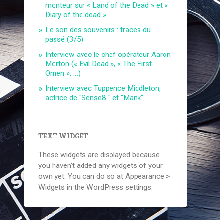
monteur sur « Land of the Dead » et «
Diary of the dead »
Le son des souvenirs : traces du
passé (3/5)
Interview avec le chef opérateur Aaron
Morton (« Evil Dead », « The First
Omen », …)
Interview avec Tuppence Middleton,
actrice de "Sense8 " et "Mank"
TEXT WIDGET
These widgets are displayed because
you haven't added any widgets of your
own yet. You can do so at Appearance >
Widgets in the WordPress settings.