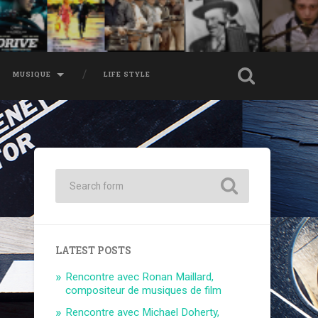
MUSIQUE
LIFE STYLE
LATEST POSTS
Rencontre avec Ronan Maillard,
compositeur de musiques de film
Rencontre avec Michael Doherty,