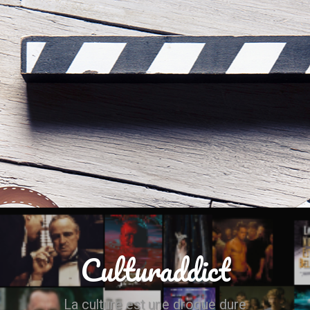
Culturaddict
La culture est une drogue dure