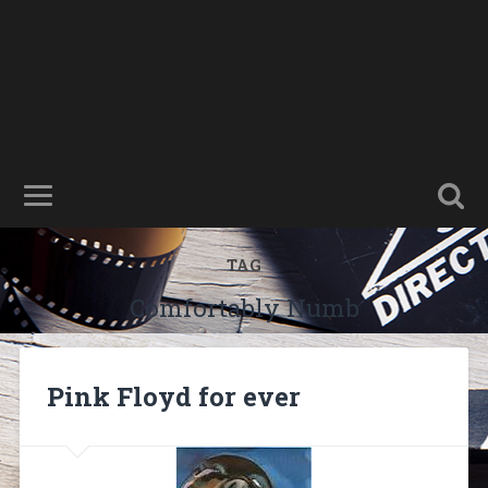
TAG
Comfortably Numb
Pink Floyd for ever