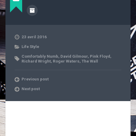
23 avril 2016
Life Style
Comfortably Numb
,
David Gilmour
,
Pink Floyd
,
Richard Wright
,
Roger Waters
,
The Wall
Previous post
Next post