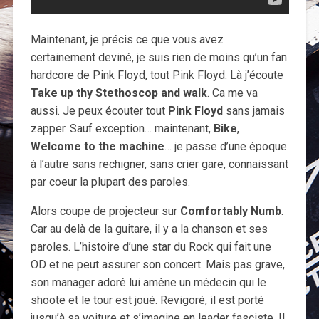
Maintenant, je précis ce que vous avez
certainement deviné, je suis rien de moins qu’un fan
hardcore de Pink Floyd, tout Pink Floyd. Là j’écoute
Take up thy Stethoscop and walk
. Ca me va
aussi. Je peux écouter tout
Pink Floyd
sans jamais
zapper. Sauf exception… maintenant,
Bike
,
Welcome to the machine
… je passe d’une époque
à l’autre sans rechigner, sans crier gare, connaissant
par coeur la plupart des paroles.
Alors coupe de projecteur sur
Comfortably Numb
.
Car au delà de la guitare, il y a la chanson et ses
paroles. L’histoire d’une star du Rock qui fait une
OD et ne peut assurer son concert. Mais pas grave,
son manager adoré lui amène un médecin qui le
shoote et le tour est joué. Revigoré, il est porté
jusqu’à sa voiture et s’imagine en leader fasciste. Il