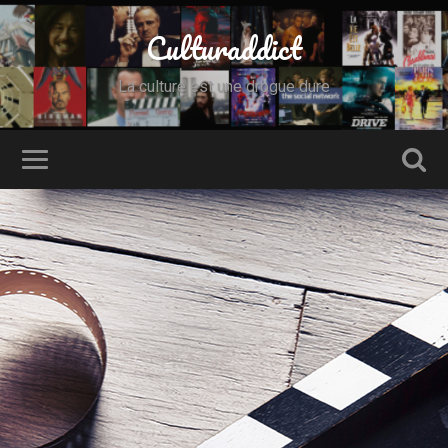
Culturaddict
La culture est une drogue dure