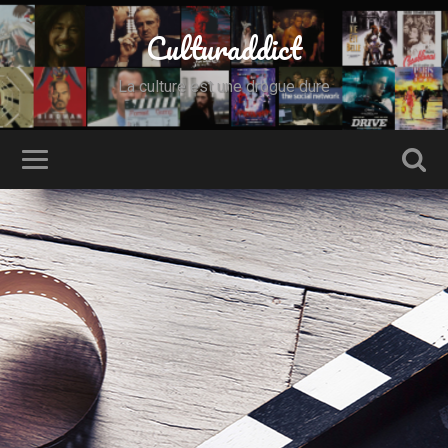
Culturaddict
La culture est une drogue dure