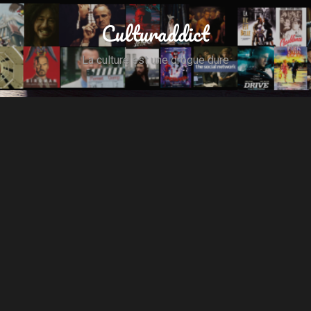
Culturaddict
La culture est une drogue dure