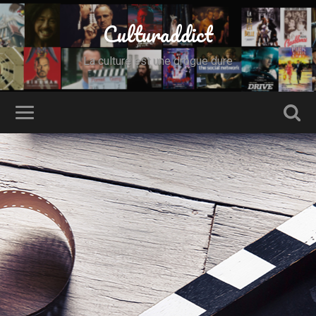
Culturaddict
La culture est une drogue dure