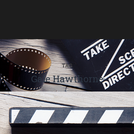
TAG
Gale Hawthorne