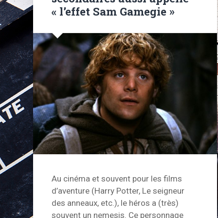
« l’effet Sam Gamegie »
Au cinéma et souvent pour les films
d’aventure (Harry Potter, Le seigneur
des anneaux, etc.), le héros a (très)
souvent un nemesis. Ce personnage