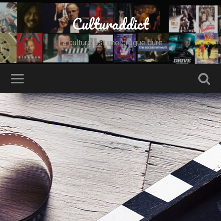
Culturaddict
La culture est une drogue dure