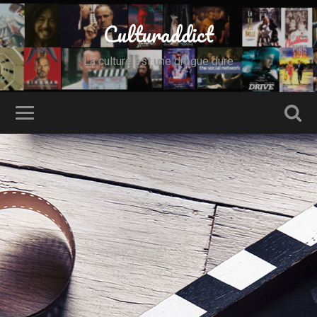
Culturaddict
La culture est une drogue dure