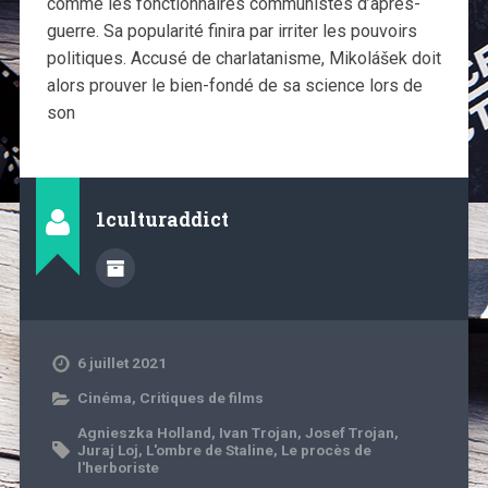
comme les fonctionnaires communistes d’après-
guerre. Sa popularité finira par irriter les pouvoirs
politiques. Accusé de charlatanisme, Mikolášek doit
alors prouver le bien-fondé de sa science lors de
son
1culturaddict
6 juillet 2021
Cinéma
,
Critiques de films
Agnieszka Holland
,
Ivan Trojan
,
Josef Trojan
,
Juraj Loj
,
L'ombre de Staline
,
Le procès de
l'herboriste