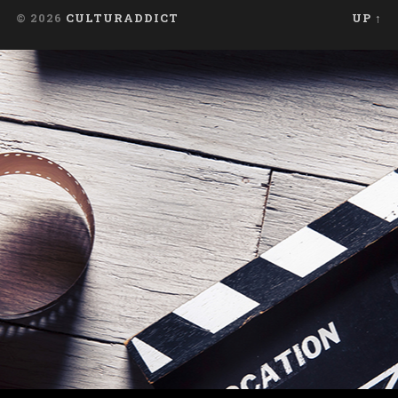
© 2026
CULTURADDICT
UP ↑