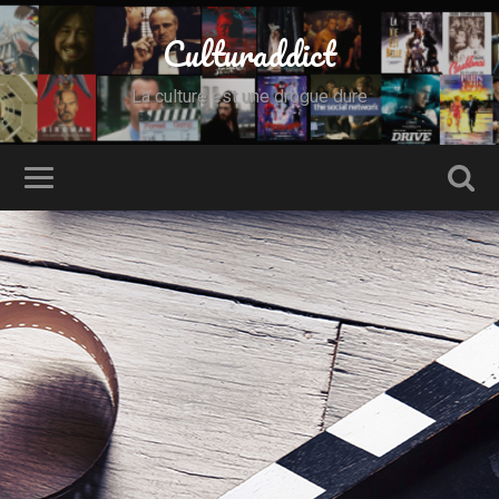
Culturaddict
La culture est une drogue dure