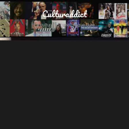
Culturaddict
La culture est une drogue dure