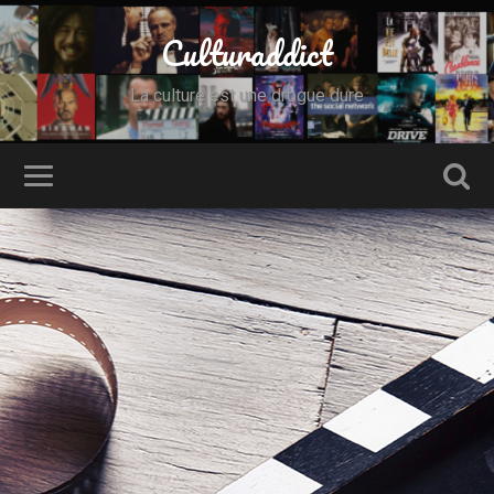
Culturaddict
La culture est une drogue dure