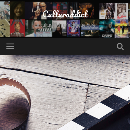
Culturaddict
La culture est une drogue dure