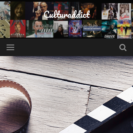
Culturaddict
La culture est une drogue dure