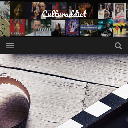
Culturaddict
La culture est une drogue dure