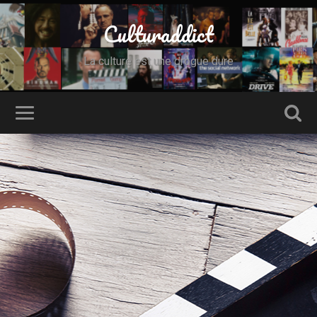
Culturaddict
La culture est une drogue dure