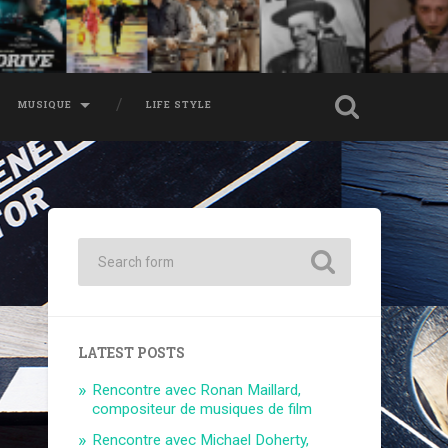
MUSIQUE
LIFE STYLE
LATEST POSTS
Rencontre avec Ronan Maillard,
compositeur de musiques de film
Rencontre avec Michael Doherty,