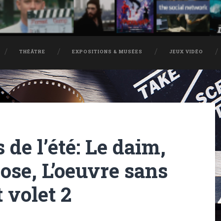
THÉÂTRE
EXPOSITIONS & MUSÉES
JEUX VIDÉO
 de l’été: Le daim,
ose, L’oeuvre sans
t volet 2