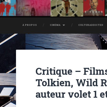
À PROPOS
CINÉMA
CULTURADDICTED
Critique – Films
Tolkien, Wild R
auteur volet 1 e