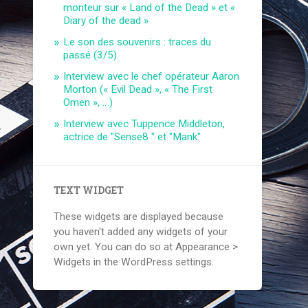
monteur sur « Land of the Dead » et «
Diary of the dead »
Le son des souvenirs : traces du
passé (3/5)
Interview avec le chef opérateur Aaron
Morton (« Evil Dead », « The First
Omen », …)
Interview avec Tuppence Middleton,
actrice de "Sense8 " et "Mank"
TEXT WIDGET
These widgets are displayed because
you haven't added any widgets of your
own yet. You can do so at Appearance >
Widgets in the WordPress settings.