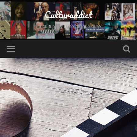
Culturaddict
La culture est une drogue dure