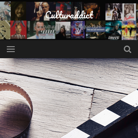
Culturaddict
La culture est une drogue dure