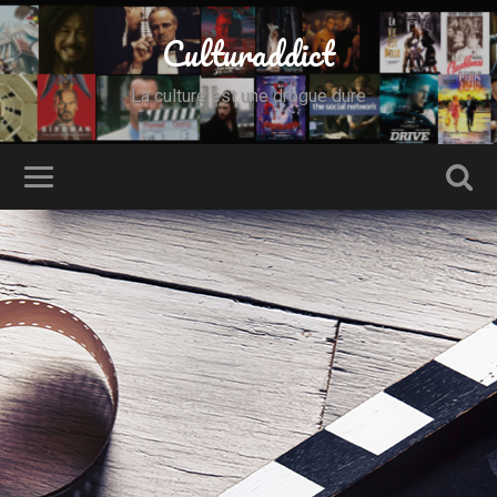
Culturaddict
La culture est une drogue dure