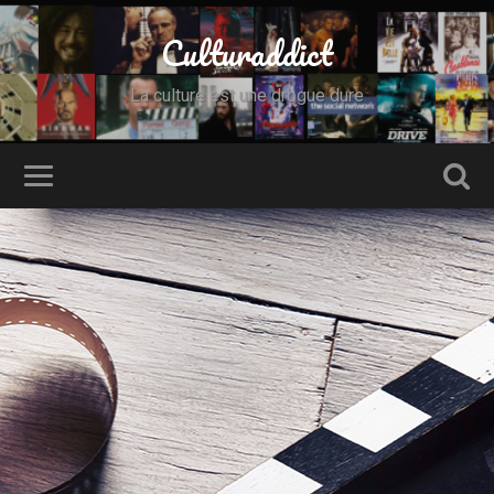
Culturaddict
La culture est une drogue dure