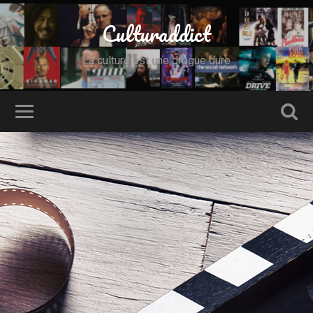
Culturaddict
La culture est une drogue dure