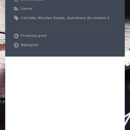
Livres
Carlotta
,
Nicolas Saada
,
Questions de cinéma 2
Previous post
Next post