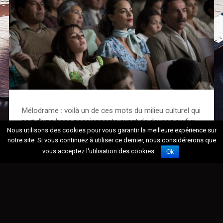
Mélodrame : voilà un de ces mots du milieu culturel qui
part d’une base passionnante avant de devenir au fur
Nous utilisons des cookies pour vous garantir la meilleure expérience sur
et à mesure des années une forme d’injure, comme un
notre site. Si vous continuez à utiliser ce dernier, nous considérerons que
« sous-genre » qui est artistiquement moins valide que
vous acceptez l'utilisation des cookies.
Ok
les autres. Pourtant, pareilles…
Continue Reading →
2024/06/03
0 Comments