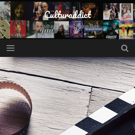
Culturaddict
La culture est une drogue dure