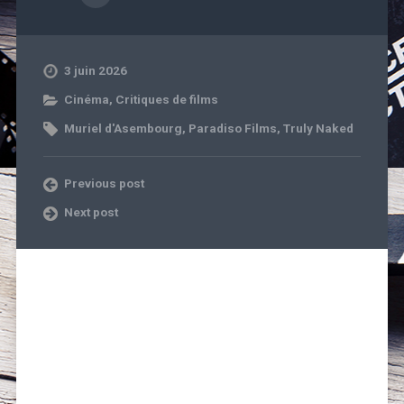
3 juin 2026
Cinéma
,
Critiques de films
Muriel d'Asembourg
,
Paradiso Films
,
Truly Naked
Previous post
Next post