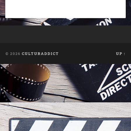
© 2026
CULTURADDICT
UP ↑