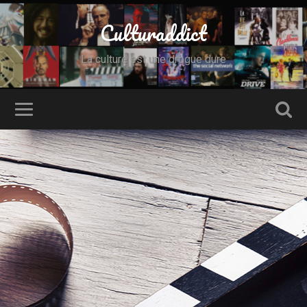
Culturaddict
La culture est une drogue dure