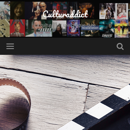
Culturaddict
La culture est une drogue dure