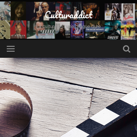
Culturaddict
La culture est une drogue dure