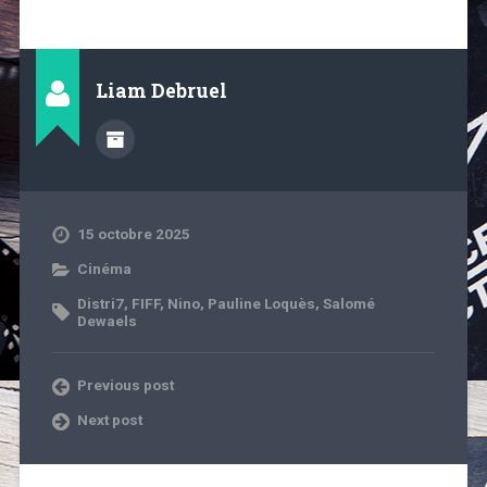
Liam Debruel
15 octobre 2025
Cinéma
Distri7
,
FIFF
,
Nino
,
Pauline Loquès
,
Salomé
Dewaels
Previous post
Next post