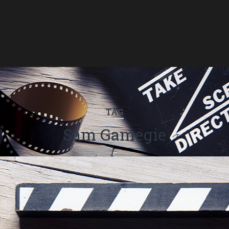
TAG
Sam Gamegie