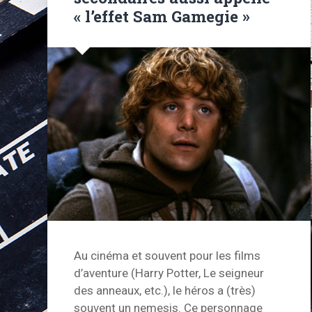
« l’effet Sam Gamegie »
Au cinéma et souvent pour les films
d’aventure (Harry Potter, Le seigneur
des anneaux, etc.), le héros a (très)
souvent un nemesis. Ce personnage