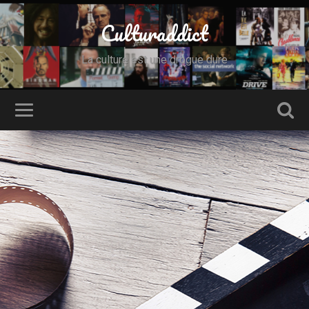
Culturaddict
La culture est une drogue dure