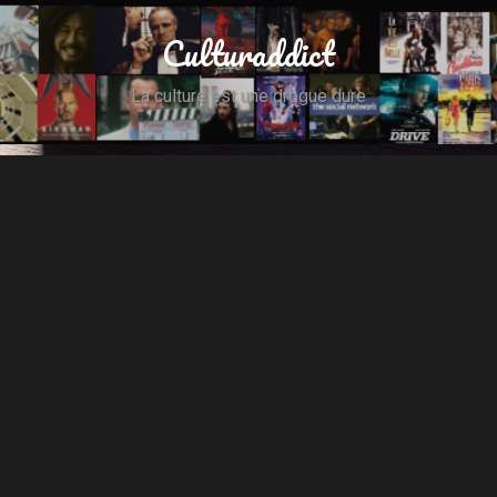
Culturaddict
La culture est une drogue dure