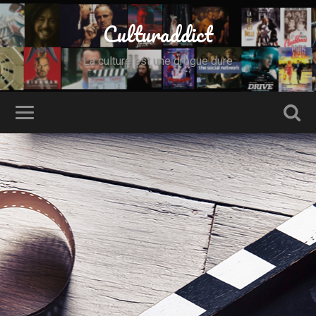
Culturaddict
La culture est une drogue dure