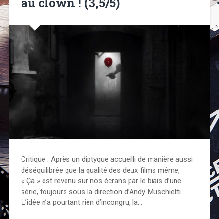
au clown ! (3,5/5)
Critique : Après un diptyque accueilli de manière aussi
déséquilibrée que la qualité des deux films même,
« Ça » est revenu sur nos écrans par le biais d’une
série, toujours sous la direction d’Andy Muschietti.
L’idée n’a pourtant rien d’incongru, la…