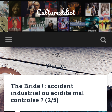
Culturaddict
La culture est une drogue dure
TAG
Warner
The Bride ! : accident
industriel ou acidité mal
contrôlée ? (2/5)