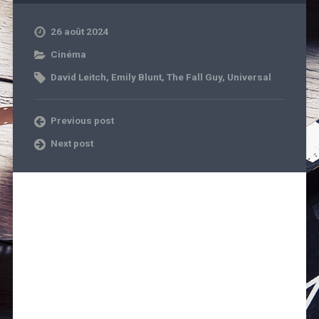
26 août 2024
Cinéma
David Leitch
,
Emily Blunt
,
The Fall Guy
,
Universal
Previous post
Next post