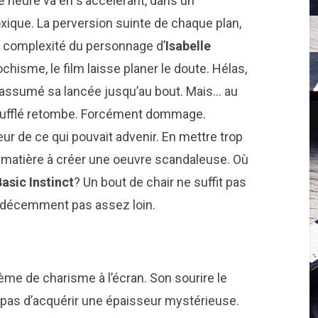
re heure va en s’accélérant, dans un
xique. La perversion suinte de chaque plan,
a complexité du personnage d’
Isabelle
chisme, le film laisse planer le doute. Hélas,
it assumé sa lancée jusqu’au bout. Mais… au
soufflé retombe. Forcément dommage.
eur de ce qui pouvait advenir. En mettre trop
ant matière à créer une oeuvre scandaleuse. Où
Basic
Instinct
? Un bout de chair ne suffit pas
va décemment pas assez loin.
ème de charisme à l’écran. Son sourire le
pas d’acquérir une épaisseur mystérieuse.