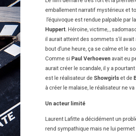
Le film démarre très fort et la premiè
emballement narratif mystérieux et to
l’équivoque est rendue palpable par l
Huppert
. Héroïne, victime, , sadomaso
il aurait atteint des sommets s’il ava
bout d’une heure, ça se calme et le 
Comme si
Paul Verhoeven
avait eu p
aurait créer le scandale, il y a pourt
est le réalisateur de
Showgirls
et de
à créer le malaise, le réalisateur ne 
Un acteur limité
Laurent Lafitte a décidément un probl
rend sympathique mais ne lui permet 