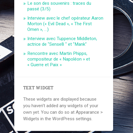
Le son des souvenirs : traces du
passé (3/5)
Interview avec le chef opérateur Aaron
Morton (« Evil Dead », « The First
Omen », …)
Interview avec Tuppence Middleton,
actrice de "Sense8 " et "Mank"
Rencontre avec Martin Phipps,
compositeur de « Napoléon » et
« Guerre et Paix »
TEXT WIDGET
These widgets are displayed because
you haven't added any widgets of your
own yet. You can do so at Appearance >
Widgets in the WordPress settings.