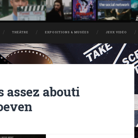
THÉÂTRE
EXPOSITIONS & MUSÉES
JEUX VIDÉO
s assez abouti
oeven