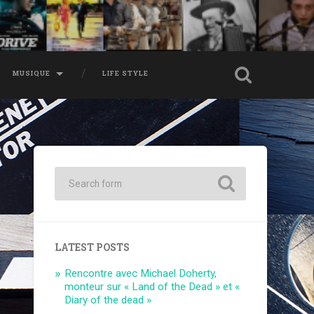
MUSIQUE
LIFE STYLE
LATEST POSTS
Rencontre avec Michael Doherty,
monteur sur « Land of the Dead » et «
Diary of the dead »