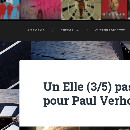
À PROPOS
CINÉMA
CULTURADDICTED
Un Elle (3/5) pa
pour Paul Verh