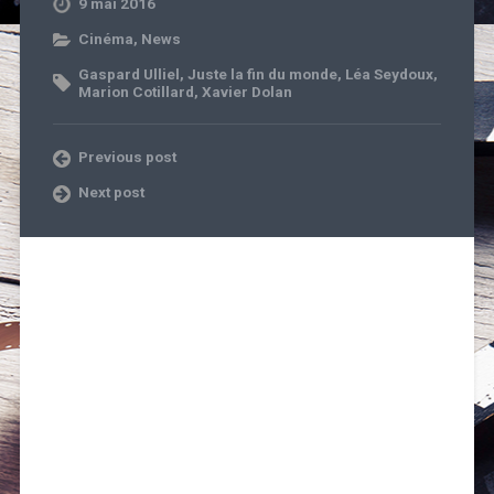
9 mai 2016
Cinéma
,
News
Gaspard Ulliel
,
Juste la fin du monde
,
Léa Seydoux
,
Marion Cotillard
,
Xavier Dolan
Previous post
Next post