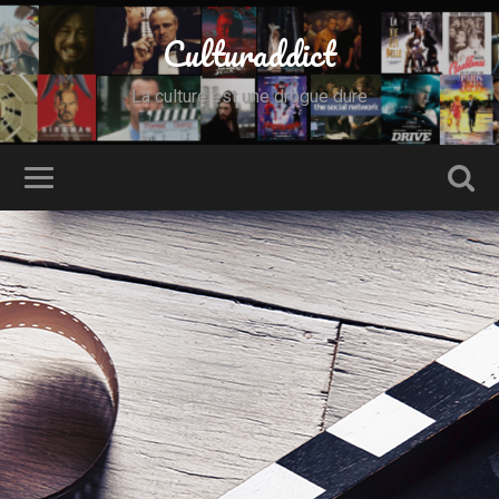
Culturaddict
La culture est une drogue dure