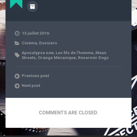
13 juillet 2016
Cinéma
,
Dossiers
Apocalypse now
,
Les fils de l'homme
,
Mean
Streets
,
Orange Mécanique
,
Reservoir Dogs
Previous post
Next post
COMMENTS ARE CLOSED.