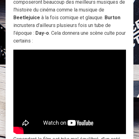
composeront beaucoup des meilleurs musiques de
l’histoire du cinéma comme la musique de
Beetlejuice
à la fois comique et glauque.
Burton
incrustera d’ailleurs plusieurs fois un tube de
l’époque :
Day-o
. Cela donnera une scène culte pour
certains :