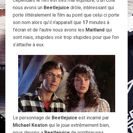
Cependant le film est très mal équilibré, d’un coté
nous avons un
Beetlejuice
drôle, intéressant qui
porte littéralement le film au point que celui ci porte
son nom alors qu’il n’apparaît que
17
minutes à
l’écran et de l’autre nous avons les
Maitland
qui
sont niais, stupides voir trop stupides pour que l’on
s’attache à eux.
Le personnage de
Beetlejuice
est incarné par
Michael Keaton
qui le joue extrêmement bien,
nous devons a
Beetlejuice
de nombreuses