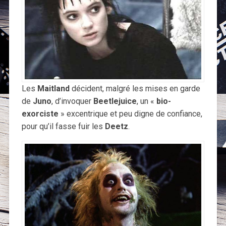
Les
Maitland
décident, malgré les mises en garde
de
Juno
, d’invoquer
Beetlejuice
, un «
bio-
exorciste
» excentrique et peu digne de confiance,
pour qu’il fasse fuir les
Deetz
.