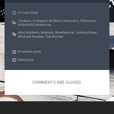
21 mai 2024
Cinéma
,
Critiques de films
,
Dossiers
,
Films vus
VOD/DVD/Télévision
Alec Baldwin
,
Batman
,
Beetlejuice
,
Johnny Depp
,
Michael Keaton
,
Tim Burton
Previous post
Next post
COMMENTS ARE CLOSED.