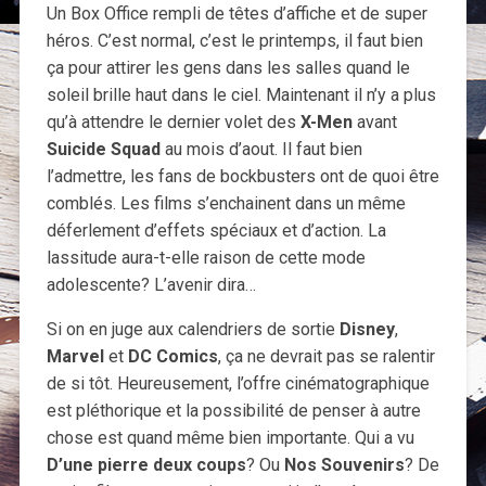
Un Box Office rempli de têtes d’affiche et de super
héros. C’est normal, c’est le printemps, il faut bien
ça pour attirer les gens dans les salles quand le
soleil brille haut dans le ciel. Maintenant il n’y a plus
qu’à attendre le dernier volet des
X-Men
avant
Suicide Squad
au mois d’aout. Il faut bien
l’admettre, les fans de bockbusters ont de quoi être
comblés. Les films s’enchainent dans un même
déferlement d’effets spéciaux et d’action. La
lassitude aura-t-elle raison de cette mode
adolescente? L’avenir dira…
Si on en juge aux calendriers de sortie
Disney
,
Marvel
et
DC Comics
, ça ne devrait pas se ralentir
de si tôt. Heureusement, l’offre cinématographique
est pléthorique et la possibilité de penser à autre
chose est quand même bien importante. Qui a vu
D’une pierre deux coups
? Ou
Nos Souvenirs
? De