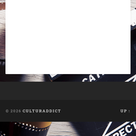
© 2026
CULTURADDICT
UP ↑