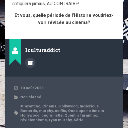
critiquera jamais, AU CONTRAIRE!
Et vous, quelle période de l’Histoire voudriez-
voir révisée au cinéma?
1culturaddict
10 août 2023
Non classé
#Tarantino
,
Cinéma
,
Hollywood
,
Inglorious
Basterds
,
murphy
,
netflix
,
Once upon a time in
Hollywood
,
peg winstle
,
Quentin Tarantino
,
révisionnisme
,
ryan murphy
,
Série